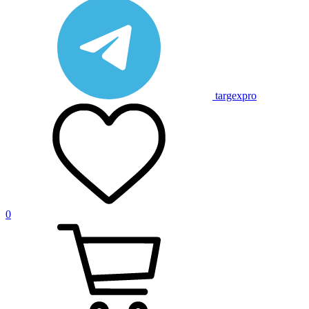
targexpro
0