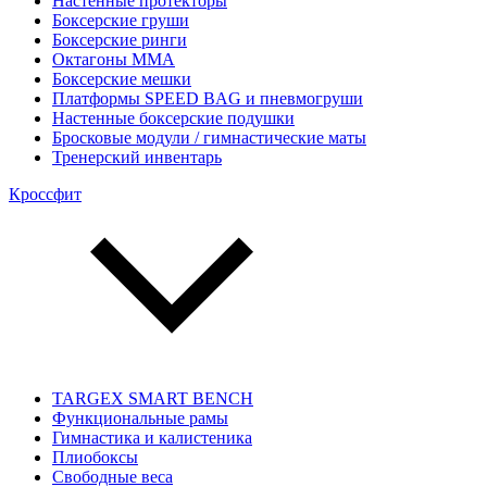
Настенные протекторы
Боксерские груши
Боксерские ринги
Октагоны MMA
Боксерские мешки
Платформы SPEED BAG и пневмогруши
Настенные боксерские подушки
Бросковые модули / гимнастические маты
Тренерский инвентарь
Кроссфит
TARGEX SMART BENCH
Функциональные рамы
Гимнастика и калистеника
Плиобоксы
Свободные веса