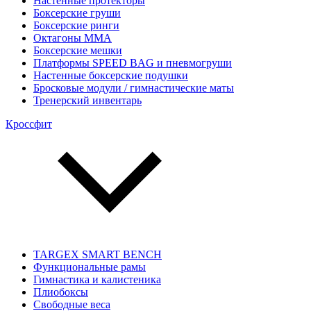
Настенные протекторы
Боксерские груши
Боксерские ринги
Октагоны MMA
Боксерские мешки
Платформы SPEED BAG и пневмогруши
Настенные боксерские подушки
Бросковые модули / гимнастические маты
Тренерский инвентарь
Кроссфит
TARGEX SMART BENCH
Функциональные рамы
Гимнастика и калистеника
Плиобоксы
Свободные веса