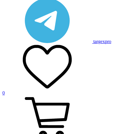
targexpro
0