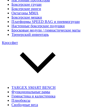
Настенные протекторы
Боксерские груши
Боксерские ринги
Октагоны MMA
Боксерские мешки
Платформы SPEED BAG и пневмогруши
Настенные боксерские подушки
Бросковые модули / гимнастические маты
Тренерский инвентарь
Кроссфит
TARGEX SMART BENCH
Функциональные рамы
Гимнастика и калистеника
Плиобоксы
Свободные веса