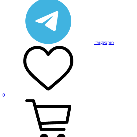
targexpro
0