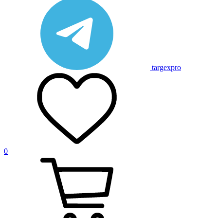
targexpro
0