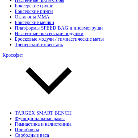
Настенные протекторы
Боксерские груши
Боксерские ринги
Октагоны MMA
Боксерские мешки
Платформы SPEED BAG и пневмогруши
Настенные боксерские подушки
Бросковые модули / гимнастические маты
Тренерский инвентарь
Кроссфит
TARGEX SMART BENCH
Функциональные рамы
Гимнастика и калистеника
Плиобоксы
Свободные веса