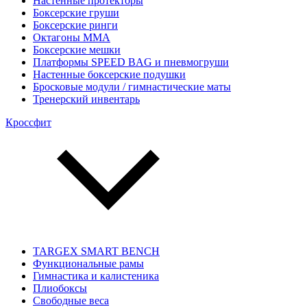
Настенные протекторы
Боксерские груши
Боксерские ринги
Октагоны MMA
Боксерские мешки
Платформы SPEED BAG и пневмогруши
Настенные боксерские подушки
Бросковые модули / гимнастические маты
Тренерский инвентарь
Кроссфит
TARGEX SMART BENCH
Функциональные рамы
Гимнастика и калистеника
Плиобоксы
Свободные веса