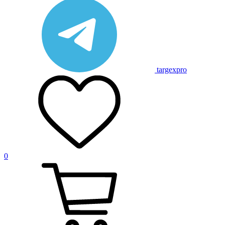
targexpro
0