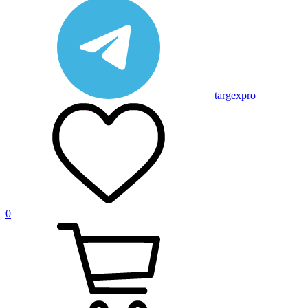
targexpro
0