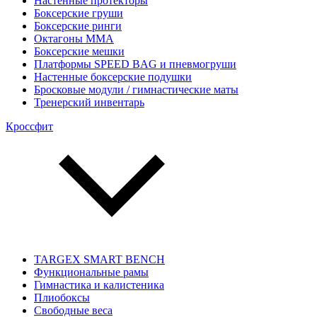
Настенные протекторы
Боксерские груши
Боксерские ринги
Октагоны MMA
Боксерские мешки
Платформы SPEED BAG и пневмогруши
Настенные боксерские подушки
Бросковые модули / гимнастические маты
Тренерский инвентарь
Кроссфит
TARGEX SMART BENCH
Функциональные рамы
Гимнастика и калистеника
Плиобоксы
Свободные веса