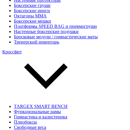
Настенные протекторы
Боксерские груши
Боксерские ринги
Октагоны MMA
Боксерские мешки
Платформы SPEED BAG и пневмогруши
Настенные боксерские подушки
Бросковые модули / гимнастические маты
Тренерский инвентарь
Кроссфит
TARGEX SMART BENCH
Функциональные рамы
Гимнастика и калистеника
Плиобоксы
Свободные веса