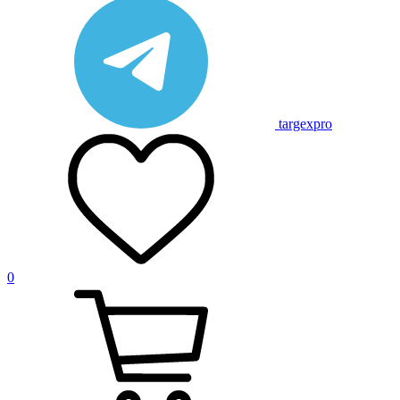
targexpro
0