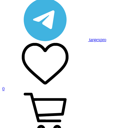
targexpro
0