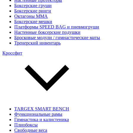
Настенные протекторы
Боксерские груши
Боксерские ринги
Октагоны MMA
Боксерские мешки
Платформы SPEED BAG и пневмогруши
Настенные боксерские подушки
Бросковые модули / гимнастические маты
Тренерский инвентарь
Кроссфит
TARGEX SMART BENCH
Функциональные рамы
Гимнастика и калистеника
Плиобоксы
Свободные веса