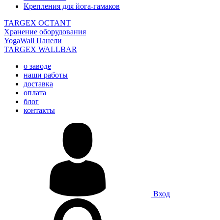
Крепления для йога-гамаков
TARGEX OCTANT
Хранение оборудования
YogaWall Панели
TARGEX WALLBAR
о заводе
наши работы
доставка
оплата
блог
контакты
Вход