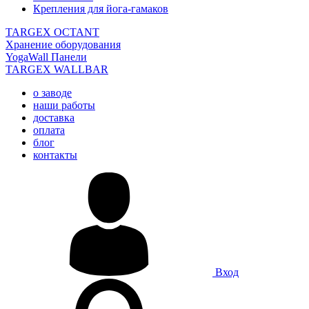
Крепления для йога-гамаков
TARGEX OCTANT
Хранение оборудования
YogaWall Панели
TARGEX WALLBAR
о заводе
наши работы
доставка
оплата
блог
контакты
Вход